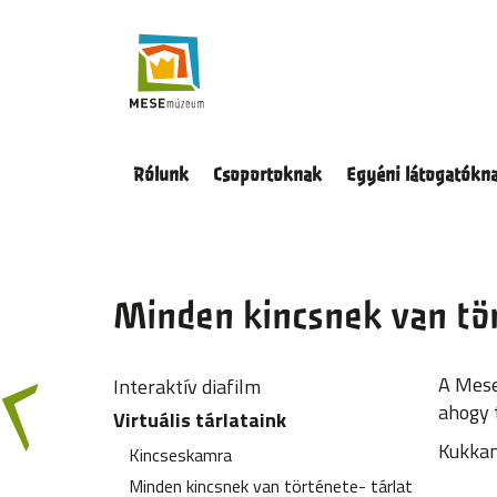
Ugrás
a
tartalomra
Fő
navigáció
Rólunk
Csoportoknak
Egyéni látogatókn
Minden kincsnek van tör
A Mese
Interaktív diafilm
ahogy t
Virtuális tárlataink
Kukkan
Kincseskamra
Minden kincsnek van története- tárlat