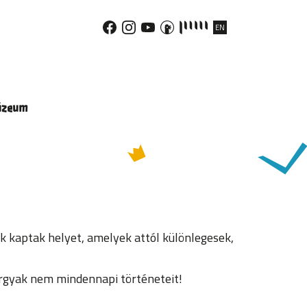
EN
úzeum
kaptak helyet, amelyek attól különlegesek,
rgyak nem mindennapi történeteit!