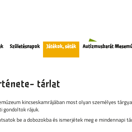
ak
Születésnapok
Játékok, séták
Autizmusbarát Mesem
ténete- tárlat
múzeum kincseskamrájában most olyan személyes tárgyak 
i gondoltok rájuk.
tsatok be a dobozokba és ismerjétek meg e mindennapi tá