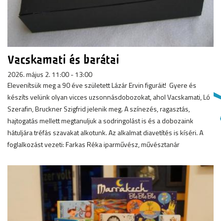
Vacskamati és barátai
2026. május 2. 11:00 - 13:00
Elevenítsük meg a 90 éve született Lázár Ervin figuráit! Gyere és
készíts velünk olyan vicces uzsonnásdobozokat, ahol Vacskamati, Ló
Szerafin, Bruckner Szigfrid jelenik meg. A színezés, ragasztás,
hajtogatás mellett megtanuljuk a sodringolást is és a dobozaink
hátuljára tréfás szavakat alkotunk. Az alkalmat diavetítés is kíséri. A
foglalkozást vezeti: Farkas Réka iparművész, művésztanár