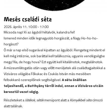
Mesés családi séta
2026. április 11. 10:00 - 17:00
Micsoda nap! Ki az ágyból hétalvók, kalandra fel!
Ismered minden idők legnagyobb horgászát, a Nagy Ho-ho-ho-
horgászt?
Ő már a nap első sugarával kipattan az ágyából. Rengeteg mindent el
kell még intéznie, sok baráttal kell találkoznia, ugyanis vendégségbe
megy! Na, de hogy hova? Ezt együtt kell kitalálnotok, megtalálnotok.
A múzeumlátogatás után vagy előtt merüljetek alá családtagjaitokkal a
Víziváros világába Főkukac és Csukás István más meséiben
felbukkanó szereplőinek segítségével.
A séta önállóan
teljesítendő, a Batthyány térről indul, onnan a Víziváros utcáin
keresztül vezet végig.
Részleteket a
Játékok, séták
menüpont alatt a
Környékbeli séta
címszó
alatt találnak.