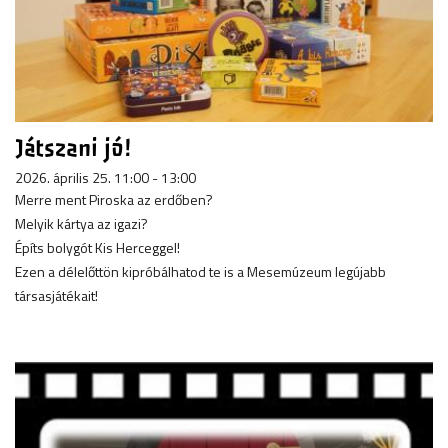
Játszani jó!
2026. április 25. 11:00 - 13:00
Merre ment Piroska az erdőben?
Melyik kártya az igazi?
Építs bolygót Kis Herceggel!
Ezen a délelőttön kipróbálhatod te is a Mesemúzeum legújabb
társasjátékait!