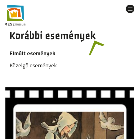
Ugrás
a
Navi
tartalomra
átka
Korábbi események
Oldalszámozás
Elmúlt események
Közelgő események