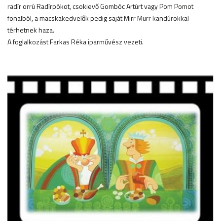
radír orrú Radírpókot, csokievő Gombóc Artúrt vagy Pom Pomot
fonalból, a macskakedvelők pedig saját Mirr Murr kandúrokkal
térhetnek haza.
A foglalkozást Farkas Réka iparművész vezeti.