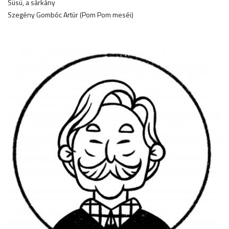
Süsü, a sárkány
Szegény Gombóc Artúr (Pom Pom meséi)