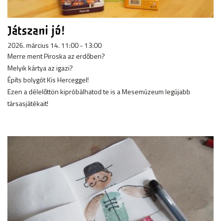
Játszani jó!
2026. március 14. 11:00 - 13:00
Merre ment Piroska az erdőben?
Melyik kártya az igazi?
Építs bolygót Kis Herceggel!
Ezen a délelőttön kipróbálhatod te is a Mesemúzeum legújabb
társasjátékait!