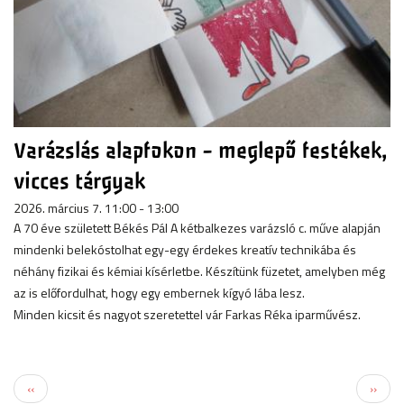
Varázslás alapfokon - meglepő festékek,
vicces tárgyak
2026. március 7. 11:00 - 13:00
A 70 éve született Békés Pál A kétbalkezes varázsló c. műve alapján
mindenki belekóstolhat egy-egy érdekes kreatív technikába és
néhány fizikai és kémiai kísérletbe. Készítünk füzetet, amelyben még
az is előfordulhat, hogy egy embernek kígyó lába lesz.
Minden kicsit és nagyot szeretettel vár Farkas Réka iparművész.
Előző
Követ
‹‹
››