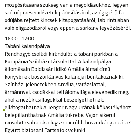
mozgósítására szükség van a megoldásukhoz, legyen
szó népmesei idézetek párosításáról, az égig érő fa
odújába rejtett kincsek kitapogatásáról, labirintusban
való eligazodásról vagy éppen a sárkány legyőzéséről.
16:00 -17:00
Tabáni kalandpálya
Rendhagyó családi kirándulás a tabáni parkban a
Kompánia Színházi Társulattal. A kalandpálya
állomásain Boldizsár Ildikó Amália álmai című
könyvének boszorkányos kalandjai bontakoznak ki.
Színházi jelenetekben Amália, varázslattal,
ármánnyal, csodákkal teli álomvilága elevenedik meg,
ahol a nézők csillagokkal beszélgethetnek,
ellátogathatnak a Tenger Nagy Urának kőkastélyához,
belepillanthatnak Amália tükrébe. Vajon sikerül
mosolyt csalnunk a legszomorúbb boszorkány arcára?
Együtt biztosan! Tartsatok velünk!