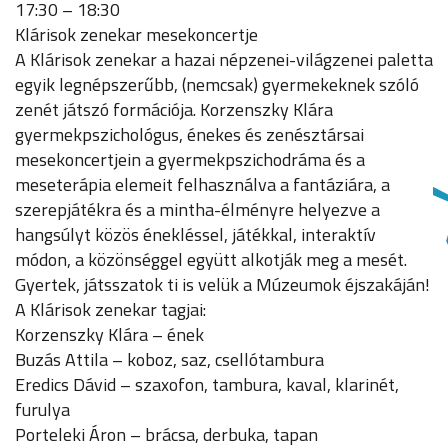
17:30 – 18:30
Klárisok zenekar mesekoncertje
A Klárisok zenekar a hazai népzenei-világzenei paletta
egyik legnépszerűbb, (nemcsak) gyermekeknek szóló
zenét játszó formációja. Korzenszky Klára
gyermekpszichológus, énekes és zenésztársai
mesekoncertjein a gyermekpszichodráma és a
meseterápia elemeit felhasználva a fantáziára, a
szerepjátékra és a mintha-élményre helyezve a
hangsúlyt közös énekléssel, játékkal, interaktív
módon, a közönséggel együtt alkotják meg a mesét.
Gyertek, játsszatok ti is velük a Múzeumok éjszakáján!
A Klárisok zenekar tagjai:
Korzenszky Klára – ének
Buzás Attila – koboz, saz, csellótambura
Eredics Dávid – szaxofon, tambura, kaval, klarinét,
furulya
Porteleki Áron – brácsa, derbuka, tapan