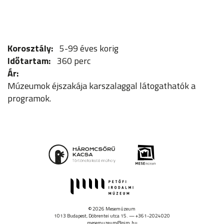
Korosztály
5-99 éves korig
Időtartam
360 perc
Ár
Múzeumok éjszakája karszalaggal látogathatók a
programok.
© 2026 Mesemúzeum
1013 Budapest, Döbrentei utca 15. — +361-2024020
mesemuzeum@pim.hu