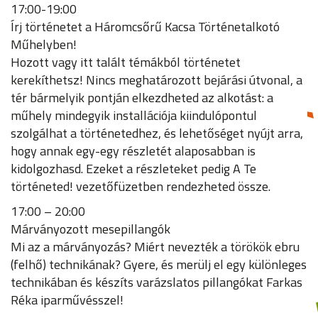
17:00-19:00
Írj történetet a Háromcsőrű Kacsa Történetalkotó
Műhelyben!
Hozott vagy itt talált témákból történetet
kerekíthetsz! Nincs meghatározott bejárási útvonal, a
tér bármelyik pontján elkezdheted az alkotást: a
műhely mindegyik installációja kiindulópontul
szolgálhat a történetedhez, és lehetőséget nyújt arra,
hogy annak egy-egy részletét alaposabban is
kidolgozhasd. Ezeket a részleteket pedig A Te
történeted! vezetőfüzetben rendezheted össze.
17:00 – 20:00
Márványozott mesepillangók
Mi az a márványozás? Miért nevezték a törökök ebru
(felhő) technikának? Gyere, és merülj el egy különleges
technikában és készíts varázslatos pillangókat Farkas
Réka iparművésszel!