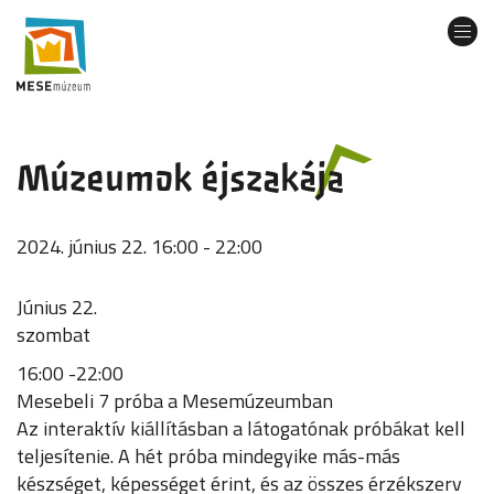
Ugrás
a
Navi
tartalomra
átka
Múzeumok éjszakája
2024. június 22. 16:00 - 22:00
Június 22.
szombat
16:00 -22:00
Mesebeli 7 próba a Mesemúzeumban
Az interaktív kiállításban a látogatónak próbákat kell
teljesítenie. A hét próba mindegyike más-más
készséget, képességet érint, és az összes érzékszerv