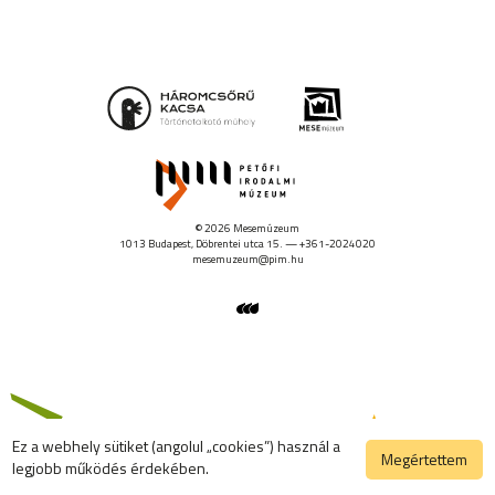
© 2026 Mesemúzeum
1013 Budapest, Döbrentei utca 15. — +361-2024020
mesemuzeum@pim.hu
Ez a webhely sütiket (angolul „cookies”) használ a
Megértettem
legjobb működés érdekében.