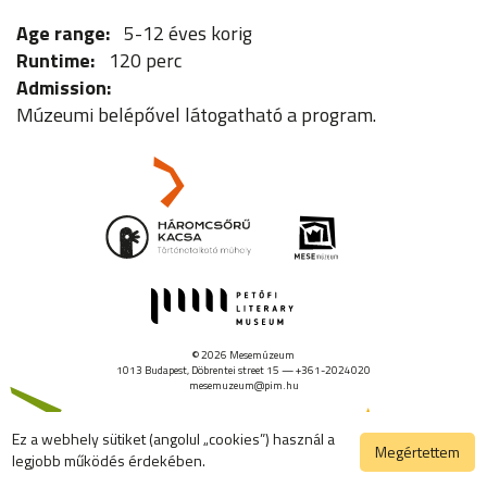
Age range
5-12 éves korig
Runtime
120 perc
Admission
Múzeumi belépővel látogatható a program.
© 2026 Mesemúzeum
1013 Budapest, Döbrentei street 15 — +361-2024020
mesemuzeum@pim.hu
Ez a webhely sütiket (angolul „cookies”) használ a
Megértettem
legjobb működés érdekében.