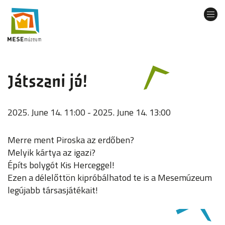
Skip
to
Togg
main
navi
content
Játszani jó!
2025. June 14. 11:00 - 2025. June 14. 13:00
Merre ment Piroska az erdőben?
Melyik kártya az igazi?
Építs bolygót Kis Herceggel!
Ezen a délelőttön kipróbálhatod te is a Mesemúzeum
legújabb társasjátékait!